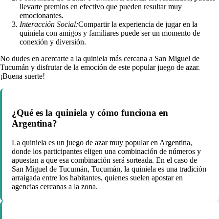
llevarte premios en efectivo que pueden resultar muy
emocionantes.
Interacción Social:
Compartir la experiencia de jugar en la
quiniela con amigos y familiares puede ser un momento de
conexión y diversión.
No dudes en acercarte a la quiniela más cercana a San Miguel de
Tucumán y disfrutar de la emoción de este popular juego de azar.
¡Buena suerte!
¿Qué es la quiniela y cómo funciona en
Argentina?
La quiniela es un juego de azar muy popular en Argentina,
donde los participantes eligen una combinación de números y
apuestan a que esa combinación será sorteada. En el caso de
San Miguel de Tucumán, Tucumán, la quiniela es una tradición
arraigada entre los habitantes, quienes suelen apostar en
agencias cercanas a la zona.