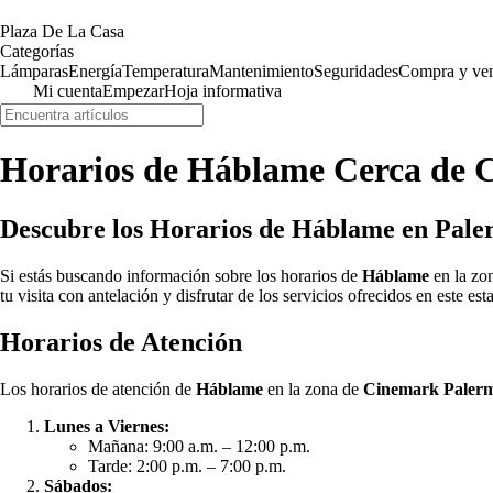
Plaza De La Casa
Categorías
Lámparas
Energía
Temperatura
Mantenimiento
Seguridades
Compra y ve
Mi cuenta
Empezar
Hoja informativa
Horarios de Háblame Cerca de 
Descubre los Horarios de Háblame en Pal
Si estás buscando información sobre los horarios de
Háblame
en la zo
tu visita con antelación y disfrutar de los servicios ofrecidos en este es
Horarios de Atención
Los horarios de atención de
Háblame
en la zona de
Cinemark Paler
Lunes a Viernes:
Mañana: 9:00 a.m. – 12:00 p.m.
Tarde: 2:00 p.m. – 7:00 p.m.
Sábados: