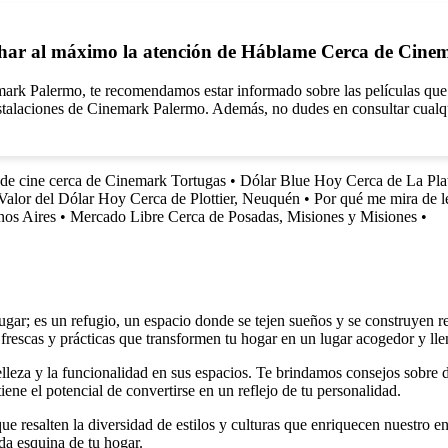
har al máximo la atención de Háblame Cerca de Cine
k Palermo, te recomendamos estar informado sobre las películas que de
 instalaciones de Cinemark Palermo. Además, no dudes en consultar cualqu
 de cine cerca de Cinemark Tortugas
•
Dólar Blue Hoy Cerca de La Plat
Valor del Dólar Hoy Cerca de Plottier, Neuquén
•
Por qué me mira de l
nos Aires
•
Mercado Libre Cerca de Posadas, Misiones y Misiones
•
r; es un refugio, un espacio donde se tejen sueños y se construyen rec
 frescas y prácticas que transformen tu hogar en un lugar acogedor y lle
elleza y la funcionalidad en sus espacios. Te brindamos consejos sobre
iene el potencial de convertirse en un reflejo de tu personalidad.
e resalten la diversidad de estilos y culturas que enriquecen nuestro en
da esquina de tu hogar.