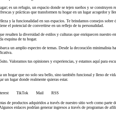
r; es un refugio, un espacio donde se tejen sueños y se construyen rec
 frescas y prácticas que transformen tu hogar en un lugar acogedor y lle
elleza y la funcionalidad en sus espacios. Te brindamos consejos sobre
iene el potencial de convertirse en un reflejo de tu personalidad.
e resalten la diversidad de estilos y culturas que enriquecen nuestro en
da esquina de tu hogar.
arca un amplio espectro de temas. Desde la decoración minimalista hast
icativa.
to. Valoramos tus opiniones y experiencias, y estamos aquí para escuc
 un hogar que no solo sea bello, sino también funcional y lleno de vida
gar un lugar donde realmente quieras estar.
terest
TikTok
Mail
RSS
tas de productos adquiridos a través de nuestro sitio web como parte d
lgunos enlaces podrían generar ingresos a través de programas de afilia