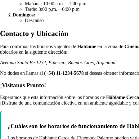
Mañana: 10:00 a.m. – 1:00 p.m.
Tarde: 3:00 p.m. – 6:00 p.m.
Domingos:
Descanso
Contacto y Ubicación
Para confirmar los horarios vigentes de
Háblame
en la zona de
Cinem
ubicarlos en la siguiente dirección:
Avenida Santa Fe 1234, Palermo, Buenos Aires, Argentina
No dudes en llamar al
(+54) 11-1234-5678
si deseas obtener informació
¡Visítanos Pronto!
Esperamos que esta información sobre los horarios de
Háblame Cerca
¡Disfruta de una comunicación efectiva en un ambiente agradable y co
¿Cuáles son los horarios de funcionamiento de H
Los horarios de Háblame Cerca de Cinemark Palermo pueden variar, 