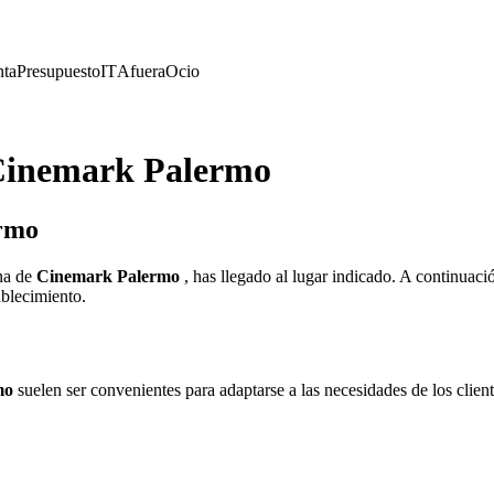
nta
Presupuesto
IT
Afuera
Ocio
Cinemark Palermo
ermo
na de
Cinemark Palermo
, has llegado al lugar indicado. A continuaci
tablecimiento.
mo
suelen ser convenientes para adaptarse a las necesidades de los client