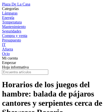
Plaza De La Casa
Categorías
Lámparas
Energía
Temperatura
Mantenimiento
Seguridades
Compra y venta
Presupuesto
IT
Afuera
Ocio
Mi cuenta
Empezar
Hoja informativa
Horarios de los juegos del
hambre: balada de pájaros
cantores y serpientes cerca de