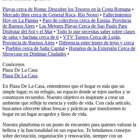
Playas cerca de Roma: Descubre los Tesoros en la Costa Romana
•
Mercado libre cerca de General Roca, Río Negro
•
Fallecimientos
Hoy en La Pampa
•
Paro de colectivos cerca de Ezeiza, Provincia
de Buenos Aires
•
Las Mejores Playas Cerca de Sao Paulo Para
Disfrutar del Sol y el Mar
•
Todo lo que necesitas saber sobre clases
de salsa y bachata cerca de ti
•
VTV Turnos Cerca de Luján,
Provincia de Buenos Aires
•
Diferencia entre lentes de lejos y cerca
•
Pueblos cerca de Salta Capital
•
Horarios de la Extorsión Cerca de
Showcase en Distintas Ciudades
•
Conócenos
Plaza De La Casa
Plaza De La Casa
En Plaza De La Casa, entendemos que el hogar es más que un
simple lugar; es un refugio, un espacio donde se tejen sueños y se
construyen recuerdos. Nuestro objetivo es inspirarte a crear un
ambiente que refleje tu esencia y estilo de vida. Con cada artículo,
buscamos ofrecerte ideas frescas y prácticas que transformen tu
hogar en un lugar acogedor y lleno de vida.
Nuestra plataforma es un punto de encuentro para quienes valoran la
belleza y la funcionalidad en sus espacios. Te brindamos consejos
sobre decoración, organización y renovación, siempre con un