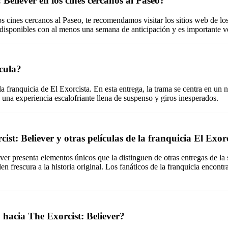
 Believer en los cines cercanos al Paseo?
s cines cercanos al Paseo, te recomendamos visitar los sitios web de los 
isponibles con al menos una semana de anticipación y es importante verif
ícula?
 la franquicia de El Exorcista. En esta entrega, la trama se centra en u
 una experiencia escalofriante llena de suspenso y giros inesperados.
st: Believer y otras películas de la franquicia El Exor
ver presenta elementos únicos que la distinguen de otras entregas de la 
en frescura a la historia original. Los fanáticos de la franquicia encon
o hacia The Exorcist: Believer?