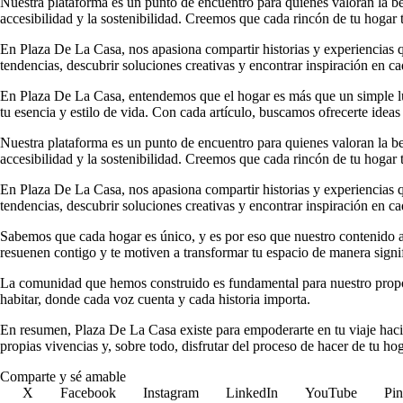
Nuestra plataforma es un punto de encuentro para quienes valoran la b
accesibilidad y la sostenibilidad. Creemos que cada rincón de tu hogar t
En Plaza De La Casa, nos apasiona compartir historias y experiencias qu
tendencias, descubrir soluciones creativas y encontrar inspiración en ca
En Plaza De La Casa, entendemos que el hogar es más que un simple luga
tu esencia y estilo de vida. Con cada artículo, buscamos ofrecerte ideas
Nuestra plataforma es un punto de encuentro para quienes valoran la b
accesibilidad y la sostenibilidad. Creemos que cada rincón de tu hogar t
En Plaza De La Casa, nos apasiona compartir historias y experiencias qu
tendencias, descubrir soluciones creativas y encontrar inspiración en ca
Sabemos que cada hogar es único, y es por eso que nuestro contenido ab
resuenen contigo y te motiven a transformar tu espacio de manera signif
La comunidad que hemos construido es fundamental para nuestro propósi
habitar, donde cada voz cuenta y cada historia importa.
En resumen, Plaza De La Casa existe para empoderarte en tu viaje hacia
propias vivencias y, sobre todo, disfrutar del proceso de hacer de tu ho
Comparte y sé amable
X
Facebook
Instagram
LinkedIn
YouTube
Pin