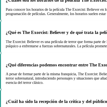
¿Cuáles son los horarios de la película The Exorcist:
Para conocer los horarios de la película The Exorcist: Believer en lo
programación de películas. Generalmente, los horarios suelen estar d
¿Qué es The Exorcist: Believer y de qué trata la pel
The Exorcist: Believer es una película de terror que forma parte de
psíquico a enfrentarse a fuerzas sobrenaturales. La película promete
¿Qué diferencias podemos encontrar entre The Exorci
A pesar de formar parte de la misma franquicia, The Exorcist: Belie
terror sobrenatural, introduciendo personajes y situaciones que añad
esencia del terror clásico.
¿Cuál ha sido la recepción de la crítica y del públic