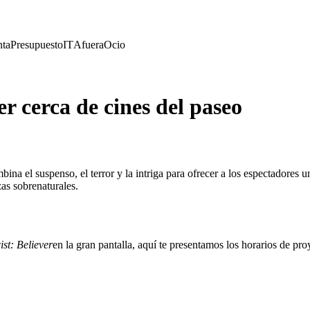
nta
Presupuesto
IT
Afuera
Ocio
r cerca de cines del paseo
ina el suspenso, el terror y la intriga para ofrecer a los espectadores
zas sobrenaturales.
st: Believer
en la gran pantalla, aquí te presentamos los horarios de pro