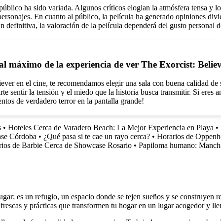
público ha sido variada. Algunos críticos elogian la atmósfera tensa y lo
s personajes. En cuanto al público, la película ha generado opiniones di
En definitiva, la valoración de la película dependerá del gusto personal 
al máximo de la experiencia de ver The Exorcist: Believ
iever en el cine, te recomendamos elegir una sala con buena calidad de 
e sentir la tensión y el miedo que la historia busca transmitir. Si eres a
ntos de verdadero terror en la pantalla grande!
s
•
Hoteles Cerca de Varadero Beach: La Mejor Experiencia en Playa
•
ase Córdoba
•
¿Qué pasa si te cae un rayo cerca?
•
Horarios de Oppenhe
rios de Barbie Cerca de Showcase Rosario
•
Papiloma humano: Manchas
r; es un refugio, un espacio donde se tejen sueños y se construyen rec
 frescas y prácticas que transformen tu hogar en un lugar acogedor y lle