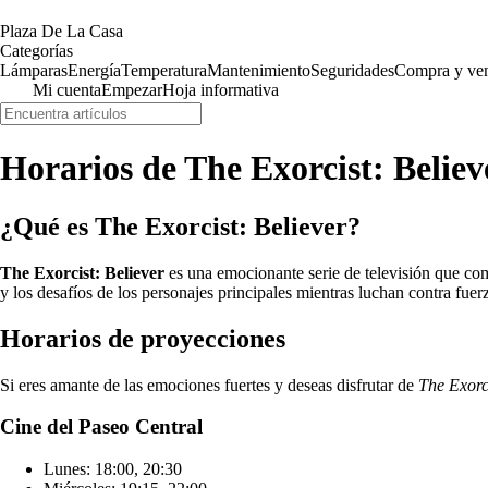
Plaza De La Casa
Categorías
Lámparas
Energía
Temperatura
Mantenimiento
Seguridades
Compra y ve
Mi cuenta
Empezar
Hoja informativa
Horarios de The Exorcist: Believe
¿Qué es The Exorcist: Believer?
The Exorcist: Believer
es una emocionante serie de televisión que comb
y los desafíos de los personajes principales mientras luchan contra fuer
Horarios de proyecciones
Si eres amante de las emociones fuertes y deseas disfrutar de
The Exorci
Cine del Paseo Central
Lunes: 18:00, 20:30