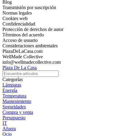
Blog
Transmisión por suscripción
Normas legales
Cookies web
Confidencialidad
Protección de derechos de autor
Términos del acuerdo
Acceso de usuario
Consideraciones ambientales
PlazaDeLaCasa.com
WellMade Collective
info@wellmadecollective.com
Plaza De La Casa
Categorías
Lámparas
Energía
Temperatura
Mantenimiento
Seguridades
Compra y venta
Presupuesto
IT
Afuera
Ocio