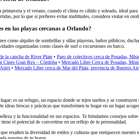
 primavera y el verano, cuando el clima es cálido y soleado, ideal para di
das, por lo que si prefieres evitar multitudes, considera visitar en otoñ
les en las playas cercanas a Orlando?
nes como alquiler de sombrillas y sillas playeras, baños públicos, ducha
ividades organizadas como clases de surf o excursiones en barco.
de la cancha de River Plate
•
Paro de colectivos cerca de Posadas, Mis
 en Cines Gran Rex – Córdoba
•
Mercado Libre Cerca de Posadas, Misi
Aires
•
Mercado Libre cerca de Mar del Plata, provincia de Buenos Aire
gar; es un refugio, un espacio donde se tejen sueños y se construyen r
rte ideas frescas y prácticas que transformen tu hogar en un lugar acoge
belleza y la funcionalidad en sus espacios. Te brindamos consejos sobr
tiene el potencial de convertirse en un reflejo de tu personalidad.
ue resalten la diversidad de estilos y culturas que enriquecen nuestro e
cada esquina de tu hogar.