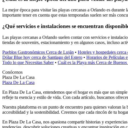
La mejor época para visitar las playas cercanas a Orlando es durante la
importante tener en cuenta que estas temporadas suelen ser más concurri
¿Qué servicios e instalaciones se encuentran disponib
Las playas cercanas a Orlando suelen contar con servicios e instalacio
tiendas de souvenirs, estacionamiento y en algunos casos, incluso act
Pueblos Gastronómicos Cerca de Luján
•
Hoteles y hospedajes cerca 
Dólar Blue hoy cerca de Santiago del Estero
•
Horarios de Películas
Todo lo que Necesitas Saber
•
Cuál es la Playa más Cerca de Buenos 
Conócenos
Plaza De La Casa
Plaza De La Casa
En Plaza De La Casa, entendemos que el hogar es más que un simple lu
refleje tu esencia y estilo de vida. Con cada artículo, buscamos ofrece
Nuestra plataforma es un punto de encuentro para quienes valoran la 
accesibilidad y la sostenibilidad. Creemos que cada rincón de tu hogar 
En Plaza De La Casa, nos apasiona compartir historias y experiencias q
tendencias, descubrir soluciones creativas y encontrar inspiración en 