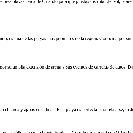
mejores playas cerca de Orlando para que puedas disfrutar del sol, la are
 es una de las playas más populares de la región. Conocida por sus ol
r su amplia extensión de arena y sus eventos de carreras de autos. Da
 blanca y aguas cristalinas. Esta playa es perfecta para relajarse, disfr
 aguas cálidas y su ambiente tropical. A dos horas y media de Orlando, 