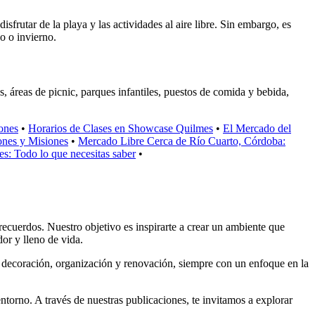
sfrutar de la playa y las actividades al aire libre. Sin embargo, es
o o invierno.
s, áreas de picnic, parques infantiles, puestos de comida y bebida,
iones
•
Horarios de Clases en Showcase Quilmes
•
El Mercado del
ones y Misiones
•
Mercado Libre Cerca de Río Cuarto, Córdoba:
s: Todo lo que necesitas saber
•
ecuerdos. Nuestro objetivo es inspirarte a crear un ambiente que
dor y lleno de vida.
e decoración, organización y renovación, siempre con un enfoque en la
ntorno. A través de nuestras publicaciones, te invitamos a explorar