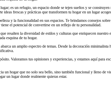
gar; es un refugio, un espacio donde se tejen sueños y se construyen r
rte ideas frescas y prácticas que transformen tu hogar en un lugar acoge
belleza y la funcionalidad en sus espacios. Te brindamos consejos sobr
tiene el potencial de convertirse en un reflejo de tu personalidad.
ue resalten la diversidad de estilos y culturas que enriquecen nuestro e
cada esquina de tu hogar.
barca un amplio espectro de temas. Desde la decoración minimalista has
ficativa.
ito. Valoramos tus opiniones y experiencias, y estamos aquí para escu
a un hogar que no solo sea bello, sino también funcional y lleno de vid
ogar un lugar donde realmente quieras estar.