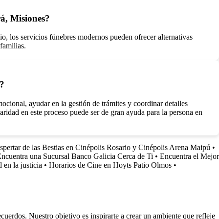
rá, Misiones?
bio, los servicios fúnebres modernos pueden ofrecer alternativas
familias.
s?
ional, ayudar en la gestión de trámites y coordinar detalles
daridad en este proceso puede ser de gran ayuda para la persona en
pertar de las Bestias en Cinépolis Rosario y Cinépolis Arena Maipú
•
ncuentra una Sucursal Banco Galicia Cerca de Ti
•
Encuentra el Mejor
en la justicia
•
Horarios de Cine en Hoyts Patio Olmos
•
uerdos. Nuestro objetivo es inspirarte a crear un ambiente que refleje