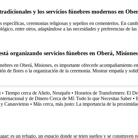
s tradicionales y los servicios fúnebres modernos en Obe
las específicas, ceremonias religiosas y sepelios en cementerios. En cam
gico, entre otros, adaptándose a las necesidades y preferencias de las 
tá organizando servicios fúnebres en Oberá, Misione
nebres en Oberá, Misiones, es importante ofrecerle acompañamiento emoc
ión de flores o la organización de la ceremonia. Mostrar empatía y soli
i
•
Tiempo cerca de Añelo, Neuquén
•
Horarios de Transformers: El Des
Internacional y de Dinero Cerca de Mí: Todo lo que Necesitas Saber
•
E
 y Canasvieiras
•
Más cerca, más justo: La importancia de la proximidad 
r; es un refugio, un espacio donde se tejen sueños y se construyen rec