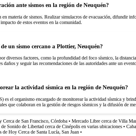
ración ante sismos en la región de Neuquén?
n en materia de sismos. Realizar simulacros de evacuación, difundir in
el impacto de estos eventos en la comunidad.
o de un sismo cercano a Plottier, Neuquén?
r diversos factores, como la profundidad del foco sísmico, la distancia a
es daños y seguir las recomendaciones de las autoridades ante un event
orear la actividad sísmica en la región de Neuquén?
 es el organismo encargado de monitorear la actividad sísmica y brindar
es que colaboran en la gestión de riesgos sísmicos y la difusión de m
oy Cerca de San Francisco, Córdoba
•
Mercado Libre cerca de Villa Ma
 de Sonido de Libertad cerca de Cinépolis en varias ubicaciones
•
Caba
es de Hoy Cerca de Santa Lucía, San Juan
•