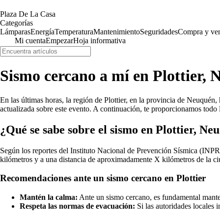
Plaza De La Casa
Categorías
Lámparas
Energía
Temperatura
Mantenimiento
Seguridades
Compra y ve
Mi cuenta
Empezar
Hoja informativa
Sismo cercano a mí en Plottier,
En las últimas horas, la región de Plottier, en la provincia de Neuqu
actualizada sobre este evento. A continuación, te proporcionamos todo l
¿Qué se sabe sobre el sismo en Plottier, Ne
Según los reportes del Instituto Nacional de Prevención Sísmica (INPRE
kilómetros y a una distancia de aproximadamente X kilómetros de la ci
Recomendaciones ante un sismo cercano en Plottier
Mantén la calma:
Ante un sismo cercano, es fundamental manten
Respeta las normas de evacuación:
Si las autoridades locales i