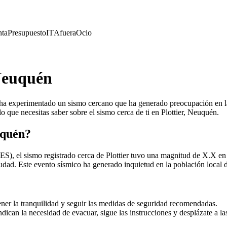
nta
Presupuesto
IT
Afuera
Ocio
 Neuquén
én, ha experimentado un sismo cercano que ha generado preocupación en 
o que necesitas saber sobre el sismo cerca de ti en Plottier, Neuquén.
uquén?
S), el sismo registrado cerca de Plottier tuvo una magnitud de X.X en l
udad. Este evento sísmico ha generado inquietud en la población local 
er la tranquilidad y seguir las medidas de seguridad recomendadas.
ndican la necesidad de evacuar, sigue las instrucciones y desplázate a la