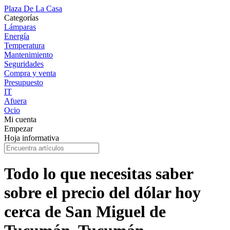
Plaza De La Casa
Categorías
Lámparas
Energía
Temperatura
Mantenimiento
Seguridades
Compra y venta
Presupuesto
IT
Afuera
Ocio
Mi cuenta
Empezar
Hoja informativa
Todo lo que necesitas saber
sobre el precio del dólar hoy
cerca de San Miguel de