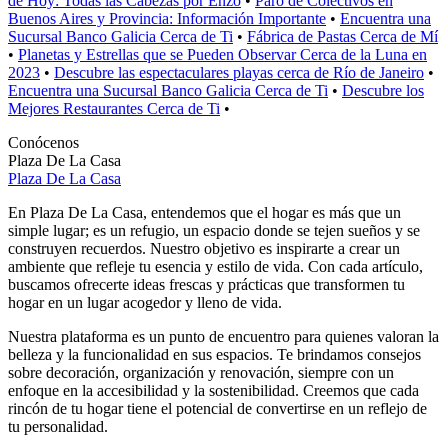
de Hoy: Todas las Cabezas por Enzo
•
Paro de Colectivos en
Buenos Aires y Provincia: Información Importante
•
Encuentra una
Sucursal Banco Galicia Cerca de Ti
•
Fábrica de Pastas Cerca de Mí
•
Planetas y Estrellas que se Pueden Observar Cerca de la Luna en
2023
•
Descubre las espectaculares playas cerca de Río de Janeiro
•
Encuentra una Sucursal Banco Galicia Cerca de Ti
•
Descubre los
Mejores Restaurantes Cerca de Ti
•
Conócenos
Plaza De La Casa
Plaza De La Casa
En Plaza De La Casa, entendemos que el hogar es más que un
simple lugar; es un refugio, un espacio donde se tejen sueños y se
construyen recuerdos. Nuestro objetivo es inspirarte a crear un
ambiente que refleje tu esencia y estilo de vida. Con cada artículo,
buscamos ofrecerte ideas frescas y prácticas que transformen tu
hogar en un lugar acogedor y lleno de vida.
Nuestra plataforma es un punto de encuentro para quienes valoran la
belleza y la funcionalidad en sus espacios. Te brindamos consejos
sobre decoración, organización y renovación, siempre con un
enfoque en la accesibilidad y la sostenibilidad. Creemos que cada
rincón de tu hogar tiene el potencial de convertirse en un reflejo de
tu personalidad.