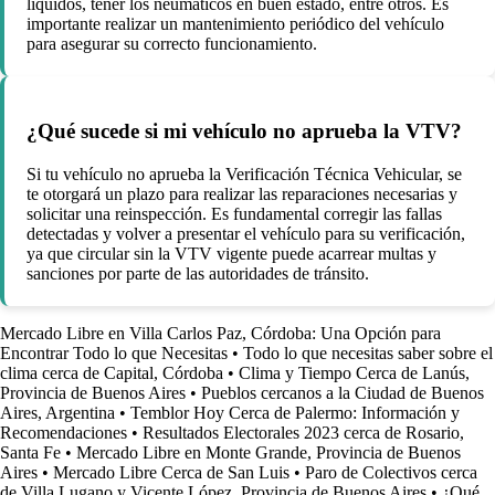
líquidos, tener los neumáticos en buen estado, entre otros. Es
importante realizar un mantenimiento periódico del vehículo
para asegurar su correcto funcionamiento.
¿Qué sucede si mi vehículo no aprueba la VTV?
Si tu vehículo no aprueba la Verificación Técnica Vehicular, se
te otorgará un plazo para realizar las reparaciones necesarias y
solicitar una reinspección. Es fundamental corregir las fallas
detectadas y volver a presentar el vehículo para su verificación,
ya que circular sin la VTV vigente puede acarrear multas y
sanciones por parte de las autoridades de tránsito.
Mercado Libre en Villa Carlos Paz, Córdoba: Una Opción para
Encontrar Todo lo que Necesitas
•
Todo lo que necesitas saber sobre el
clima cerca de Capital, Córdoba
•
Clima y Tiempo Cerca de Lanús,
Provincia de Buenos Aires
•
Pueblos cercanos a la Ciudad de Buenos
Aires, Argentina
•
Temblor Hoy Cerca de Palermo: Información y
Recomendaciones
•
Resultados Electorales 2023 cerca de Rosario,
Santa Fe
•
Mercado Libre en Monte Grande, Provincia de Buenos
Aires
•
Mercado Libre Cerca de San Luis
•
Paro de Colectivos cerca
de Villa Lugano y Vicente López, Provincia de Buenos Aires
•
¿Qué