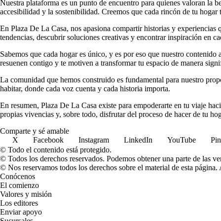
Nuestra plataforma es un punto de encuentro para quienes valoran la b
accesibilidad y la sostenibilidad. Creemos que cada rincón de tu hogar t
En Plaza De La Casa, nos apasiona compartir historias y experiencias qu
tendencias, descubrir soluciones creativas y encontrar inspiración en ca
Sabemos que cada hogar es único, y es por eso que nuestro contenido ab
resuenen contigo y te motiven a transformar tu espacio de manera signif
La comunidad que hemos construido es fundamental para nuestro propósi
habitar, donde cada voz cuenta y cada historia importa.
En resumen, Plaza De La Casa existe para empoderarte en tu viaje hacia
propias vivencias y, sobre todo, disfrutar del proceso de hacer de tu ho
Comparte y sé amable
X
Facebook
Instagram
LinkedIn
YouTube
Pin
© Todo el contenido está protegido.
© Todos los derechos reservados. Podemos obtener una parte de las ven
© Nos reservamos todos los derechos sobre el material de esta página. A
Conócenos
El comienzo
Valores y misión
Los editores
Enviar apoyo
Sucursales