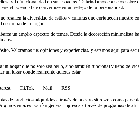
elleza y la funcionalidad en sus espacios. Te brindamos consejos sobre
iene el potencial de convertirse en un reflejo de tu personalidad.
e resalten la diversidad de estilos y culturas que enriquecen nuestro en
da esquina de tu hogar.
arca un amplio espectro de temas. Desde la decoración minimalista hast
icativa.
to. Valoramos tus opiniones y experiencias, y estamos aquí para escuc
 un hogar que no solo sea bello, sino también funcional y lleno de vida
gar un lugar donde realmente quieras estar.
terest
TikTok
Mail
RSS
tas de productos adquiridos a través de nuestro sitio web como parte d
lgunos enlaces podrían generar ingresos a través de programas de afilia