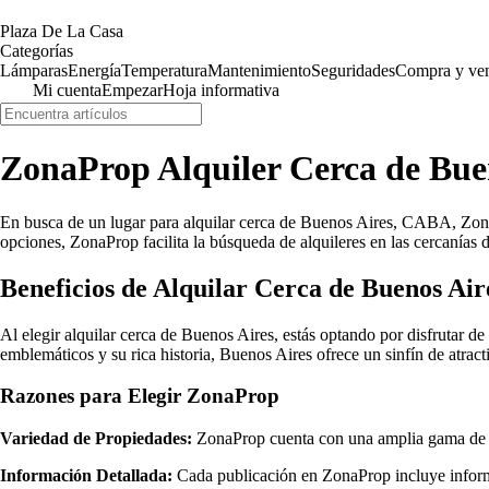
Plaza De La Casa
Categorías
Lámparas
Energía
Temperatura
Mantenimiento
Seguridades
Compra y ve
Mi cuenta
Empezar
Hoja informativa
ZonaProp Alquiler Cerca de Bu
En busca de un lugar para alquilar cerca de Buenos Aires, CABA, ZonaP
opciones, ZonaProp facilita la búsqueda de alquileres en las cercanías 
Beneficios de Alquilar Cerca de Buenos Air
Al elegir alquilar cerca de Buenos Aires, estás optando por disfrutar d
emblemáticos y su rica historia, Buenos Aires ofrece un sinfín de atrac
Razones para Elegir ZonaProp
Variedad de Propiedades:
ZonaProp cuenta con una amplia gama de pr
Información Detallada:
Cada publicación en ZonaProp incluye informaci