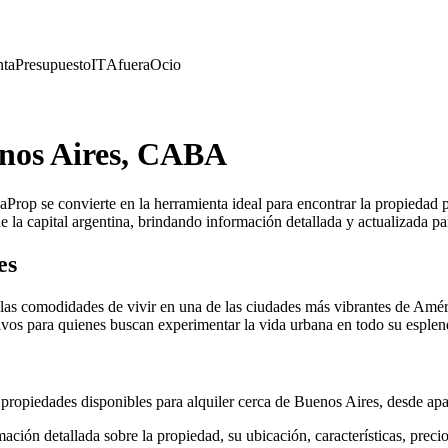
nta
Presupuesto
IT
Afuera
Ocio
enos Aires, CABA
rop se convierte en la herramienta ideal para encontrar la propiedad p
de la capital argentina, brindando información detallada y actualizada p
es
e las comodidades de vivir en una de las ciudades más vibrantes de Amér
tivos para quienes buscan experimentar la vida urbana en todo su esplen
opiedades disponibles para alquiler cerca de Buenos Aires, desde apar
ón detallada sobre la propiedad, su ubicación, características, precio 