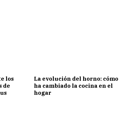
e los
La evolución del horno: cómo
s de
ha cambiado la cocina en el
tus
hogar