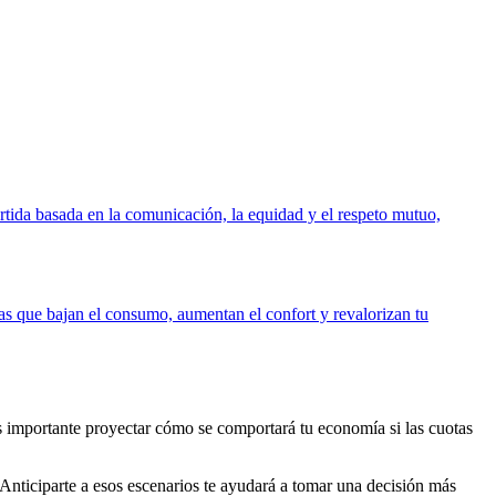
rtida basada en la comunicación, la equidad y el respeto mutuo,
ras que bajan el consumo, aumentan el confort y revalorizan tu
s importante proyectar cómo se comportará tu economía si las cuotas
Anticiparte a esos escenarios te ayudará a tomar una decisión más