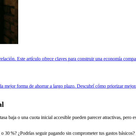
elación. Este artículo ofrece claves para construir una economía compa
r la mejor forma de ahorrar a largo plazo. Descubrí cómo priorizar mejo
al
sa baja o una cuota inicial accesible pueden parecer atractivas, pero e
 % o 30 %? ¿Podrías seguir pagando sin comprometer tus gastos básicos? 