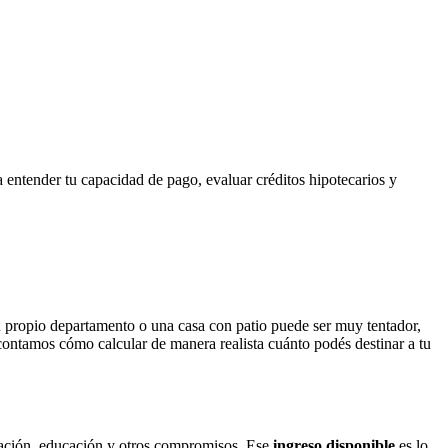
 entender tu capacidad de pago, evaluar créditos hipotecarios y
tu propio departamento o una casa con patio puede ser muy tentador,
contamos cómo calcular de manera realista cuánto podés destinar a tu
mentación, educación y otros compromisos. Ese
ingreso disponible
es lo