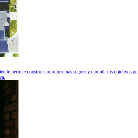
én te permite construir un futuro más seguro y cumplir tus objetivos per
va.