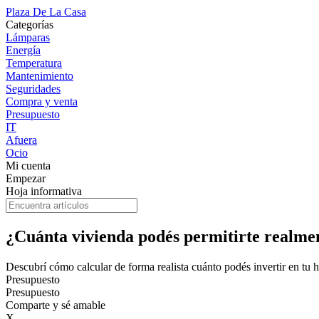
Plaza De La Casa
Categorías
Lámparas
Energía
Temperatura
Mantenimiento
Seguridades
Compra y venta
Presupuesto
IT
Afuera
Ocio
Mi cuenta
Empezar
Hoja informativa
¿Cuánta vivienda podés permitirte realme
Descubrí cómo calcular de forma realista cuánto podés invertir en tu 
Presupuesto
Presupuesto
Comparte y sé amable
X