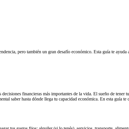
endencia, pero también un gran desafío económico. Esta guía te ayuda a
s decisiones financieras más importantes de la vida. El sueño de tener 
ental saber hasta dónde llega tu capacidad económica. En esta guía te 
gar tus gastos fijos: alquiler (si lo tenés), servicios, transporte, ali