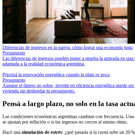
Diferencias de ingresos en la pareja: cómo lograr una economía justa
Presupuesto
Las diferencias de ingresos pueden poner a prueba la armonía en una r
adaptada a la realidad económica argentina.
Priorizá la renovación energética cuando la plata es poca
Presupuesto
Aunque el dinero no sobre, invertir en eficiencia energética puede se
vivienda sin desbordar tu presupuesto.
Pensá a largo plazo, no solo en la tasa actu
Las condiciones económicas argentinas cambian con frecuencia. Una ta
se ajustan por inflación o si tus ingresos no crecen al mismo ritmo.
Hacé una
simulación de estrés
: ¿qué pasaría si la cuota sube un 20