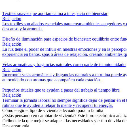
Textiles suaves que aportan calma a tu espacio de bienestar
Relajación
Los textiles son aliados esenciales para crear ambientes acogedores y 
descanso y la armonía.
Diseño de iluminación para espacios de bienestar: equilibrio entre func
Relajación
La luz tiene el poder de influir en nuestras emociones y en la percepc
experiencia en baños, spas o áreas de relajación, creando ambientes qu
Velas aromáticas y fragancias naturales como parte de tu autocuidado
Relajación
Incorporar velas aromáticas y fragancias naturales a tu rutina puede a
autocuidado con aromas que acompañen cada estación.
Pequeños rituales que te ayudan a pasar del trabajo al tiempo libre
Relajación
Terminar la jornada laboral no siempre significa dejar de pensar en el
rutinas que te ayuden a relajar la mente y recuperar tu energía.
Cómo elegir el tipo de vivienda adecuado para tu familia
¿Estás pensando en cambiar de vivienda? Este libro electrónico analiz
fácilmente la que mejor se adapte a las necesidades y estilo de vida de 
Descargar guía