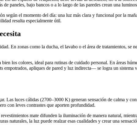
s de paneles, bajo bancos o a lo largo de las paredes crean una lumino
ión según el momento del día: una luz más clara y funcional por la maña
ilidad resulta especialmente útil.
ecesita
idad. En zonas como la ducha, el lavabo o el área de tratamientos, se n
 bien los colores, ideal para rutinas de cuidado personal. En áreas húm
s empotrados, apliques de pared y luz indirecta— se logra un sistema v
gar. Las luces cálidas (2700–3000 K) generan sensación de calma y confo
, pero con leves contrastes que aporten profundidad.
 revestimientos mate difunden la iluminación de manera natural, mientras
uras naturales, la luz puede realzar esas cualidades y crear una sensaci