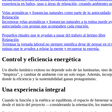
experiencia en baños, spas o áreas de relajación, creando ambientes qu
Velas aromáticas y fragancias naturales como parte de tu autocuidado
Relajación
Incorporar velas aromáticas y fragancias naturales a tu rutina puede a
autocuidado con aromas que acompañen cada estación.
Pequeños rituales que te ayudan a pasar del trabajo al tiempo libre
Relajación
Terminar la jornada laboral no siempre significa dejar de pensar en el
rutinas que te ayuden a relajar la mente y recuperar tu energía.
Control y eficiencia energética
Un diseño lumínico exitoso no depende solo de las luminarias, sino 
“limpieza”, y cambiar de ambiente con un solo toque. Además, incor
donde la eficiencia y la sustentabilidad ganan protagonismo.
Una experiencia integral
Cuando la función y la estética se equilibran, el espacio de bienestar
desde el inicio del proyecto —considerando la orientación, los materi