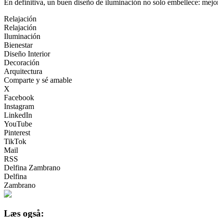
En definitiva, un buen diseño de iluminación no solo embellece: mejor
Relajación
Relajación
Iluminación
Bienestar
Diseño Interior
Decoración
Arquitectura
Comparte y sé amable
X
Facebook
Instagram
LinkedIn
YouTube
Pinterest
TikTok
Mail
RSS
Delfina Zambrano
Delfina
Zambrano
Læs også: