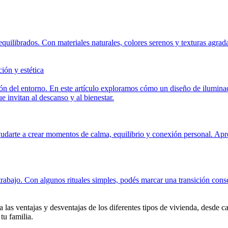
equilibrados. Con materiales naturales, colores serenos y texturas agrad
ión y estética
ión del entorno. En este artículo exploramos cómo un diseño de iluminac
e invitan al descanso y al bienestar.
yudarte a crear momentos de calma, equilibrio y conexión personal. Apren
 trabajo. Con algunos rituales simples, podés marcar una transición con
a las ventajas y desventajas de los diferentes tipos de vivienda, desde 
tu familia.