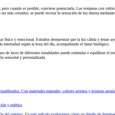
, pero cuando es posible, conviene potenciarla. Las ventanas con vidrio
 ser más cerrados, se puede recrear la sensación de luz diurna mediant
tar físico y emocional. Estudios demuestran que la luz cálida y tenue ayu
 la intensidad según la hora del día, acompañando el ritmo biológico.
 uso de luces de diferentes tonalidades puede estimular o equilibrar el es
ón sensorial y personalizada.
equilibrados. Con materiales naturales, colores serenos y texturas agrad
ión y estética
ión del entorno. En este artículo exploramos cómo un diseño de iluminac