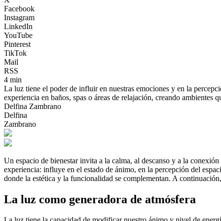
Facebook
Instagram
LinkedIn
YouTube
Pinterest
TikTok
Mail
RSS
4 min
La luz tiene el poder de influir en nuestras emociones y en la percepc
experiencia en baños, spas o áreas de relajación, creando ambientes qu
Delfina Zambrano
Delfina
Zambrano
Un espacio de bienestar invita a la calma, al descanso y a la conexió
experiencia: influye en el estado de ánimo, en la percepción del espa
donde la estética y la funcionalidad se complementan. A continuación
La luz como generadora de atmósfera
La luz tiene la capacidad de modificar nuestro ánimo y nivel de energí