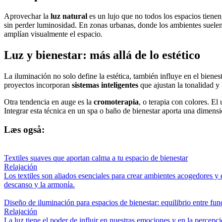
Aprovechar la
luz natural
es un lujo que no todos los espacios tienen
sin perder luminosidad. En zonas urbanas, donde los ambientes suelen
amplían visualmente el espacio.
Luz y bienestar: más allá de lo estético
La iluminación no solo define la estética, también influye en el bienes
proyectos incorporan
sistemas inteligentes
que ajustan la tonalidad y
Otra tendencia en auge es la
cromoterapia
, o terapia con colores. El
Integrar esta técnica en un spa o baño de bienestar aporta una dimensi
Læs også:
Textiles suaves que aportan calma a tu espacio de bienestar
Relajación
Los textiles son aliados esenciales para crear ambientes acogedores y 
descanso y la armonía.
Diseño de iluminación para espacios de bienestar: equilibrio entre func
Relajación
La luz tiene el poder de influir en nuestras emociones y en la percepc