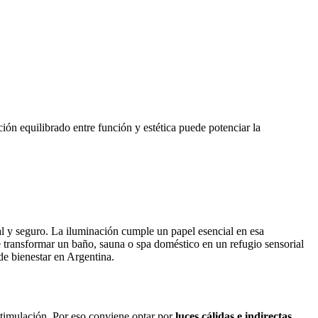
ión equilibrado entre función y estética puede potenciar la
al y seguro. La iluminación cumple un papel esencial en esa
e transformar un baño, sauna o spa doméstico en un refugio sensorial
de bienestar en Argentina.
estimulación. Por eso conviene optar por
luces cálidas e indirectas
,