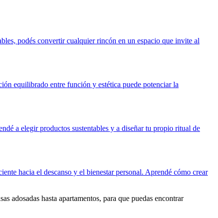
ables, podés convertir cualquier rincón en un espacio que invite al
ión equilibrado entre función y estética puede potenciar la
dé a elegir productos sustentables y a diseñar tu propio ritual de
sciente hacia el descanso y el bienestar personal. Aprendé cómo crear
casas adosadas hasta apartamentos, para que puedas encontrar