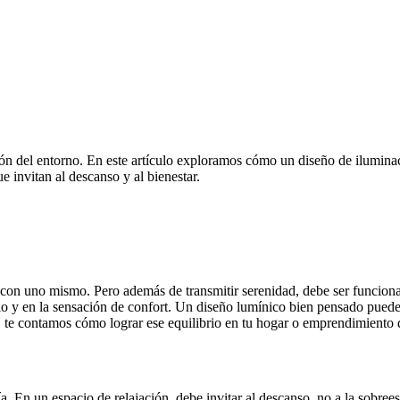
ión del entorno. En este artículo exploramos cómo un diseño de iluminac
e invitan al descanso y al bienestar.
n con uno mismo. Pero además de transmitir serenidad, debe ser funcion
cio y en la sensación de confort. Un diseño lumínico bien pensado pued
, te contamos cómo lograr ese equilibrio en tu hogar o emprendimiento 
a. En un espacio de relajación, debe invitar al descanso, no a la sobre