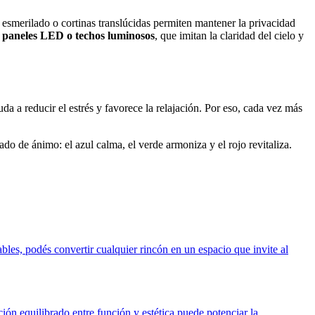
 esmerilado o cortinas translúcidas permiten mantener la privacidad
e
paneles LED o techos luminosos
, que imitan la claridad del cielo y
da a reducir el estrés y favorece la relajación. Por eso, cada vez más
tado de ánimo: el azul calma, el verde armoniza y el rojo revitaliza.
ables, podés convertir cualquier rincón en un espacio que invite al
ión equilibrado entre función y estética puede potenciar la