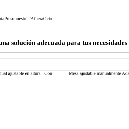
nta
Presupuesto
IT
Afuera
Ocio
 una solución adecuada para tus necesidades
dual ajustable en altura - Con
Mesa ajustable manualmente Ada