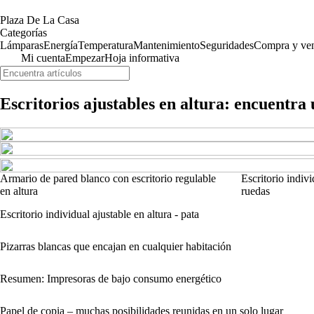
Plaza De La Casa
Categorías
Lámparas
Energía
Temperatura
Mantenimiento
Seguridades
Compra y ve
Mi cuenta
Empezar
Hoja informativa
Escritorios ajustables en altura: encuentra
Armario de pared blanco con escritorio regulable
Escritorio indivi
en altura
ruedas
Escritorio individual ajustable en altura - pata
Pizarras blancas que encajan en cualquier habitación
Resumen: Impresoras de bajo consumo energético
Papel de copia – muchas posibilidades reunidas en un solo lugar