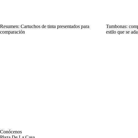
Resumen: Cartuchos de tinta presentados para
Tumbonas: compa
comparación
estilo que se ada
Conócenos
Plaza De La Casa